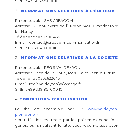
SIRET : 43130377500016
INFORMATIONS RELATIVES À L’ÉDITEUR
Raison sociale : SAS CREACOM
Adresse : 23 boulevard de l’Europe 54500 Vandoeuvre
les Nancy
Téléphone : 0383961435
E-mail : contact@creacom-communication.fr
SIRET : 81739671600018
INFORMATIONS RELATIVES À LA SOCIÉTÉ
Raison sociale : RÉGIS VALDEYRON
Adresse : Place de La Borie, 12230 Saint-Jean-du-Bruel
Téléphone : 0562622645
E-mail : regis.valdeyron[@]orange.fr
SIRET : 499 339 851 000 10
CONDITIONS D’UTILISATION
Le site est accessible par l’url
www.valdeyron-
plomberie.fr
.
Son utilisation est régie par les présentes conditions
générales. En utilisant le site, vous reconnaissez avoir