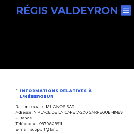
RÉGIS VALDEYRON
INFORMATIONS RELATIVES À
L’HÉBERGEUR
Raison sociale : 1&1 IONOS SARL
Adresse : 7 PLACE DE LA GARE 57200 SARREGUEMINES
– France
Téléphone : 0970808911
E-mail : support@1and1.fr